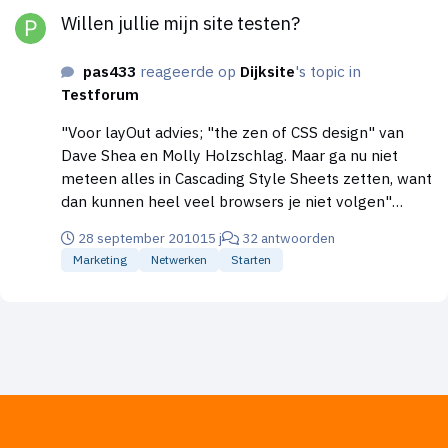
Willen jullie mijn site testen?
pas433
reageerde op
Dijksite
's topic in
Testforum
"Voor layOut advies; "the zen of CSS design" van
Dave Shea en Molly Holzschlag. Maar ga nu niet
meteen alles in Cascading Style Sheets zetten, want
dan kunnen heel veel browsers je niet volgen"
quote. dat is het probleem met de selfmade
28 september 2010
15 j
32 antwoorden
websides en templates zoekmachines kunnen het
Marketing
Netwerken
Starten
heel moeilijk lezen.en vinden. Mod Edit: linkdumpen
op HL is niet gewenst.