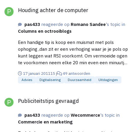
Houding achter de computer
Houding achter de computer
pas433
reageerde op
Romano Sandee
's topic in
Columns en octrooiblogs
Een handige tip is koop een muismat met pols
ophoging ,dan zit er een verhoging waar je je pols op
kunt leggen wat RSI voorkomt. Om vermoeide ogen
te voorkomen neem elke 20 min even een minuutje
pauze om je ogen weer rust te geven ,zo worden je
17 januari 2011
15 j
49 antwoorden
ogen minder vermoeid hou je het langer vol.
Advies
Digitalisering
Duurzaamheid
Uitdagingen
Publiciteitstips gevraagd
Publiciteitstips gevraagd
pas433
reageerde op
Wecommerce
's topic in
Commercie en marketing