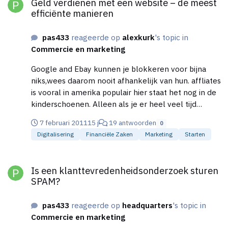
Geld verdienen met een website – de meest
efficiënte manieren
pas433
reageerde op
alexkurk
's topic in
Commercie en marketing
Google and Ebay kunnen je blokkeren voor bijna
niks,wees daarom nooit afhankelijk van hun. affliates
is vooral in amerika populair hier staat het nog in de
kinderschoenen. Alleen als je er heel veel tijd
insteekt kan het wat opleveren maar je zult heel
7 februari 2011
15 j
19 antwoorden
0
veel werk moeten doen tegen een zeer modaal
Digitalisering
Financiële Zaken
Marketing
Starten
inkomen als je mazzel hebt.
Is een klanttevredenheidsonderzoek sturen SPAM?
Is een klanttevredenheidsonderzoek sturen
SPAM?
pas433
reageerde op
headquarters
's topic in
Commercie en marketing