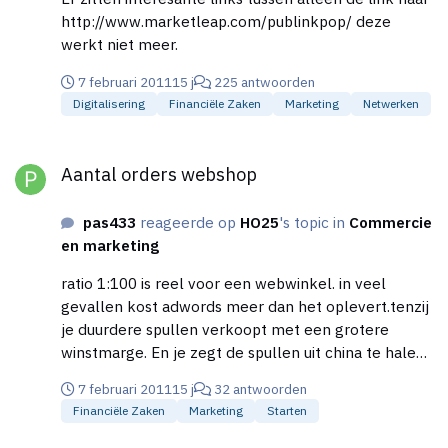
http://www.marketleap.com/publinkpop/ deze
werkt niet meer.
7 februari 2011
15 j
225 antwoorden
Digitalisering
Financiële Zaken
Marketing
Netwerken
Aantal orders webshop
Aantal orders webshop
pas433
reageerde op
HO25
's topic in
Commercie
en marketing
ratio 1:100 is reel voor een webwinkel. in veel
gevallen kost adwords meer dan het oplevert.tenzij
je duurdere spullen verkoopt met een grotere
winstmarge. En je zegt de spullen uit china te halen ,
let er wel op dat je dan wel originele spullen
7 februari 2011
15 j
32 antwoorden
inkoopt.want het meeste dat uit china komt is
Financiële Zaken
Marketing
Starten
namaak, en dat kan je aardig wat problemen
opleveren.