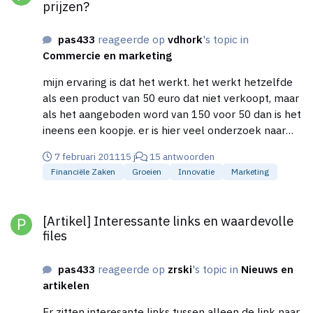
prijzen?
wat anderen niet hebben je hoeft er niet eens winst
op te maken het is alleen maar om klanten naar je
pas433
reageerde op
vdhork
's topic in
website te lokken waarna ze na een positieve
Commercie en marketing
ervaring vanzelf terugkomen voor een andere
aankoop.
mijn ervaring is dat het werkt. het werkt hetzelfde
als een product van 50 euro dat niet verkoopt, maar
als het aangeboden word van 150 voor 50 dan is het
ineens een koopje. er is hier veel onderzoek naar
gedaan door de grote multinationals. het
7 februari 2011
15 j
15 antwoorden
psychologische effect schijnt te werken.
Financiële Zaken
Groeien
Innovatie
Marketing
[Artikel] Interessante links en waardevolle files
[Artikel] Interessante links en waardevolle
files
pas433
reageerde op
zrski
's topic in
Nieuws en
artikelen
Er zitten interesante links tussen alleen de link naar