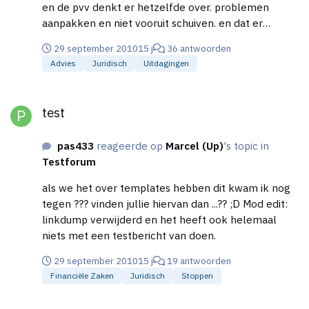
en de pvv denkt er hetzelfde over. problemen
aanpakken en niet vooruit schuiven. en dat er
strutureel meer geld word uitgegeven aan nieuwe
29 september 2010
15 j
36 antwoorden
wegen is al een heel positief begin. De veiligheid is
Advies
Juridisch
Uitdagingen
ook een belangrijk punt van dit kabinet en dat is
heel erg in t belang van met name winkeliers en het
test
winkelend publiek.
test
pas433
reageerde op
Marcel (Up)
's topic in
Testforum
als we het over templates hebben dit kwam ik nog
tegen ??? vinden jullie hiervan dan ...?? ;D Mod edit:
linkdump verwijderd en het heeft ook helemaal
niets met een testbericht van doen.
29 september 2010
15 j
19 antwoorden
Financiële Zaken
Juridisch
Stoppen
Willen jullie mijn site testen?