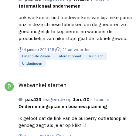
Internationaal ondernemen
ook werken er oud medewerkers van bijv. nike puma
enz in deze chinese fabrieken om de goederen zo
goed mogelijk te kopieeren. en wanneer de
productielijn van nike stopt gaat de fabriek gewoon
verder met de productie en gooit deze producten
4 januari 2011
15 j
21 antwoorden
zonder tussenkomst van de grote merken op de
Financiële Zaken
Internationaal
Juridisch
markt. zo is namaak bijna niet meer te
Uitdagingen
onderscheiden van origineel. want de namaak komt
uit de zelfde fabriek.
Webwinkel starten
Webwinkel starten
pas433
reageerde op
Jordi10
's topic in
Ondernemingsplan en businessplanning
ik geloof dat de link van de burberry outletshop al
genoeg zegt als je er op klikt....!