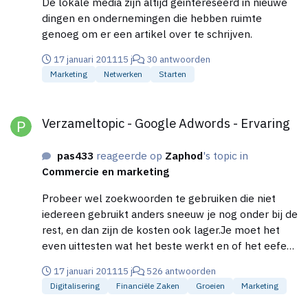
De lokale media zijn altijd geintereseerd in nieuwe
dingen en ondernemingen die hebben ruimte
genoeg om er een artikel over te schrijven.
17 januari 2011
15 j
30 antwoorden
Marketing
Netwerken
Starten
Verzameltopic - Google Adwords - Ervaring
Verzameltopic - Google Adwords - Ervaring
pas433
reageerde op
Zaphod
's topic in
Commercie en marketing
Probeer wel zoekwoorden te gebruiken die niet
iedereen gebruikt anders sneeuw je nog onder bij de
rest, en dan zijn de kosten ook lager.Je moet het
even uittesten wat het beste werkt en of het eefect
heeft anders kan het nog vrij duur worden.
17 januari 2011
15 j
526 antwoorden
Digitalisering
Financiële Zaken
Groeien
Marketing