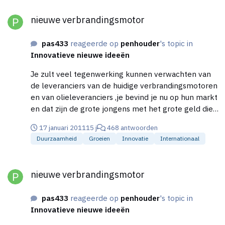
nieuwe verbrandingsmotor
nieuwe verbrandingsmotor
pas433
reageerde op
penhouder
's topic in
Innovatieve nieuwe ideeën
Je zult veel tegenwerking kunnen verwachten van
de leveranciers van de huidige verbrandingsmotoren
en van olieleveranciers ,je bevind je nu op hun markt
en dat zijn de grote jongens met het grote geld die
alles zullen doen om hun markt te beschermen. In
17 januari 2011
15 j
468 antwoorden
de jaren 70 waren er al raceautos die op electriciteit
Duurzaamheid
Groeien
Innovatie
Internationaal
liepen, al deze projecten zijn echter opgekocht door
de olie maatschappijen die vervolgens na het kopen
nieuwe verbrandingsmotor
al deze projecten stopte en de techniek en auto's
nieuwe verbrandingsmotor
liet vernietigen. Anders had er nu geen auto meer op
benzine gereden de techniek was er al en was veel
pas433
reageerde op
penhouder
's topic in
verder gevorderd dan de techniek die we nu
Innovatieve nieuwe ideeën
hebben.