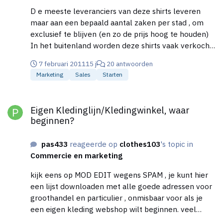
D e meeste leveranciers van deze shirts leveren
maar aan een bepaald aantal zaken per stad , om
exclusief te blijven (en zo de prijs hoog te houden)
In het buitenland worden deze shirts vaak verkocht
,vaak van slechte kwaliteit. Je kunt ze goedkoop en
7 februari 2011
15 j
20 antwoorden
illegaal uit het buitenland halen maar vroeger of
Marketing
Sales
Starten
later krijg je problemen met de douane en/of met je
klanten.
Eigen Kledinglijn/Kledingwinkel, waar beginnen?
Eigen Kledinglijn/Kledingwinkel, waar
beginnen?
pas433
reageerde op
clothes103
's topic in
Commercie en marketing
kijk eens op MOD EDIT wegens SPAM , je kunt hier
een lijst downloaden met alle goede adressen voor
groothandel en particulier , onmisbaar voor als je
een eigen kleding webshop wilt beginnen. veel
succes