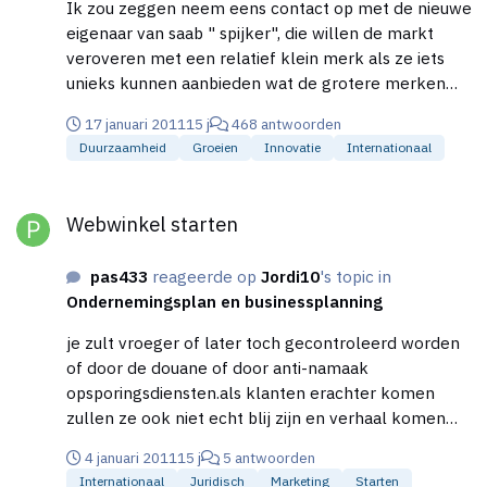
Ik zou zeggen neem eens contact op met de nieuwe
eigenaar van saab " spijker", die willen de markt
veroveren met een relatief klein merk als ze iets
unieks kunnen aanbieden wat de grotere merken
niet hebben kunnen ze daarmee een groter deel
17 januari 2011
15 j
468 antwoorden
van de markt pakken en is dat interessant voor hun,
Duurzaamheid
Groeien
Innovatie
Internationaal
zeker nu ze het merk saab willen uitbreiden. En ook
is het makkelijker zaken doen met een nederlandse
Webwinkel starten
partner. Geef ze de rechten om het uit te testen op
Webwinkel starten
een prototype slaat het aan dan kunnen jullie de
financieele kant van de zaak gaan regelen.
pas433
reageerde op
Jordi10
's topic in
Ondernemingsplan en businessplanning
je zult vroeger of later toch gecontroleerd worden
of door de douane of door anti-namaak
opsporingsdiensten.als klanten erachter komen
zullen ze ook niet echt blij zijn en verhaal komen
halen.de straffen worden ook steeds hoger en de
4 januari 2011
15 j
5 antwoorden
contole strenger. mijn advies verkoop gewoon
Internationaal
Juridisch
Marketing
Starten