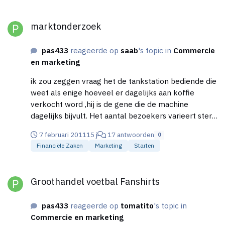
marktonderzoek
marktonderzoek
pas433
reageerde op
saab
's topic in
Commercie
en marketing
ik zou zeggen vraag het de tankstation bediende die
weet als enige hoeveel er dagelijks aan koffie
verkocht word ,hij is de gene die de machine
dagelijks bijvult. Het aantal bezoekers varieert sterk
, van de locatie dus je zult toch even een dagje
7 februari 2011
15 j
17 antwoorden
0
moeten posten bij een concurrerend station in de
Financiële Zaken
Marketing
Starten
buurt waar jij een station wilt beginnen.
Groothandel voetbal Fanshirts
Groothandel voetbal Fanshirts
pas433
reageerde op
tomatito
's topic in
Commercie en marketing