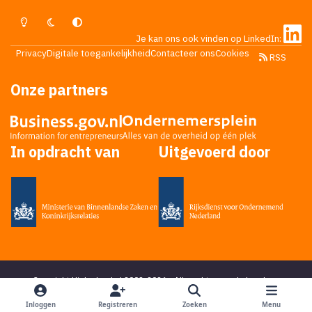
Lichte Modus
Donkere Modus
Systeemvoorkeur
Je kan ons ook vinden op LinkedIn:
Privacy
Digitale toegankelijkheid
Contacteer ons
Cookies
RSS
Onze partners
In opdracht van
Uitgevoerd door
Copyright Higherlevel.nl 2002-2026 - Alle rechten voorbehouden -
Privacy statement
- Powered by
Ping Media
&
DoReply
en bedacht door
Mikky
Inloggen
Registreren
Zoeken
Menu