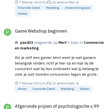
7 februari 2011
15 j
26 antwoorden
0
Financiële Zaken
Marketing
Ondernemingsplan
Starten
Game Webshop beginnen
Game Webshop beginnen
pas433
reageerde op
Mert
's topic in
Commercie
en marketing
Als je zelf een gamer bent weet je wat gamers
belangrijk vinden, richt je hier op en kijk bij de
concurent wat bij hun ontbreekt wat jij belangrjk
vind. je zult moeten concureren tegen de grote
jongens qua prijs en dat word moeilijk richt je niet
7 februari 2011
15 j
11 antwoorden
0
alleen op games maar ook op de randartikelen. en
Advies
Financiële Zaken
Marketing
Starten
probeer je te specialiseren in een onderdeel,dat
klanten speciaaal daarvoor bij jou komen. en
Afgeronde prijzen of psychologische x.99 prijzen?
probeer games te halen uit amerika ,deze worden
Afgeronde prijzen of psychologische x.99
eerder uitgegeven dan in nederland ,dan heb je iets