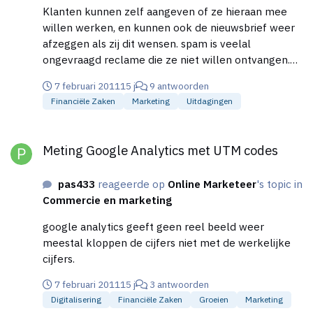
Klanten kunnen zelf aangeven of ze hieraan mee
willen werken, en kunnen ook de nieuwsbrief weer
afzeggen als zij dit wensen. spam is veelal
ongevraagd reclame die ze niet willen ontvangen.
Een klanttevredenheids onderzoek ontvang ik ook
7 februari 2011
15 j
9 antwoorden
van bijv. easyjet en ing ik heb hier geen bezwaar
Financiële Zaken
Marketing
Uitdagingen
tegen.
Meting Google Analytics met UTM codes
Meting Google Analytics met UTM codes
pas433
reageerde op
Online Marketeer
's topic in
Commercie en marketing
google analytics geeft geen reel beeld weer
meestal kloppen de cijfers niet met de werkelijke
cijfers.
7 februari 2011
15 j
3 antwoorden
Digitalisering
Financiële Zaken
Groeien
Marketing