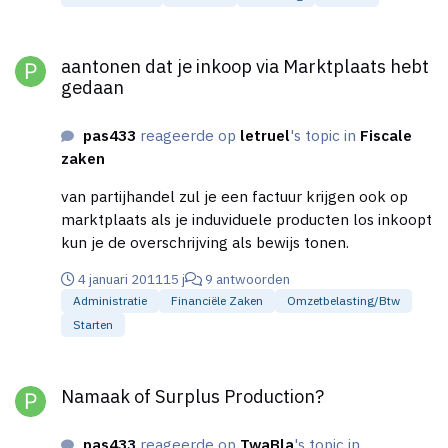
origineel.
aantonen dat je inkoop via Marktplaats hebt gedaan
aantonen dat je inkoop via Marktplaats hebt
gedaan
pas433
reageerde op
letruel
's topic in
Fiscale
zaken
van partijhandel zul je een factuur krijgen ook op
marktplaats als je induviduele producten los inkoopt
kun je de overschrijving als bewijs tonen.
4 januari 2011
15 j
9 antwoorden
Administratie
Financiële Zaken
Omzetbelasting/btw
Starten
Namaak of Surplus Production?
Namaak of Surplus Production?
pas433
reageerde op
TwaBla
's topic in