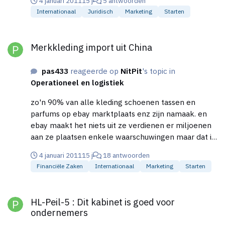
4 januari 2011
15 j
5 antwoorden
Internationaal
Juridisch
Marketing
Starten
Merkkleding import uit China
Merkkleding import uit China
pas433
reageerde op
NitPit
's topic in
Operationeel en logistiek
zo'n 90% van alle kleding schoenen tassen en
parfums op ebay marktplaats enz zijn namaak. en
ebay maakt het niets uit ze verdienen er miljoenen
aan ze plaatsen enkele waarschuwingen maar dat is
alleen maar om de indruk te wekken dat ze er
4 januari 2011
15 j
18 antwoorden
daadwerkelijk iets aan doen als ze werkelijk alle
Financiële Zaken
Internationaal
Marketing
Starten
namaak producten willen verwijderen blijft er bijna
niks meer over voor de verkoop en dus verdienen ze
HL-Peil-5 : Dit kabinet is goed voor ondernemers
ook bijna niks meer ,dus het intereseert ze echt niet
HL-Peil-5 : Dit kabinet is goed voor
wat er verkocht word zolang hun er maar aan
ondernemers
kunnen verdienen.het probleem is dat veel mensen